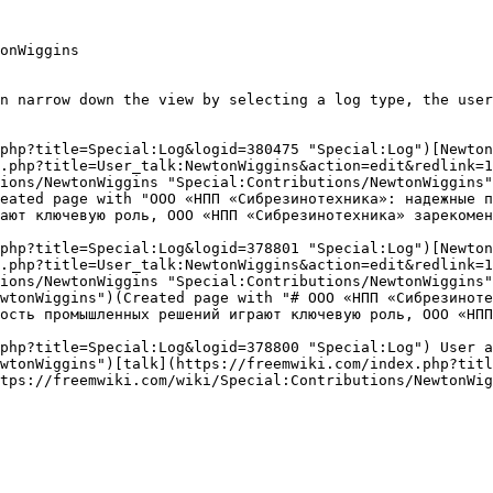
onWiggins

n narrow down the view by selecting a log type, the user
php?title=Special:Log&logid=380475 "Special:Log")[Newton
.php?title=User_talk:NewtonWiggins&action=edit&redlink=1
ions/NewtonWiggins "Special:Contributions/NewtonWiggins"
eated page with "ООО «НПП «Сибрезинотехника»: надежные п
ают ключевую роль, ООО «НПП «Сибрезинотехника» зарекомен
php?title=Special:Log&logid=378801 "Special:Log")[Newton
.php?title=User_talk:NewtonWiggins&action=edit&redlink=1
ions/NewtonWiggins "Special:Contributions/NewtonWiggins"
wtonWiggins")(Created page with "# ООО «НПП «Сибрезиноте
ость промышленных решений играют ключевую роль, ООО «НПП
php?title=Special:Log&logid=378800 "Special:Log") User a
wtonWiggins")[talk](https://freemwiki.com/index.php?titl