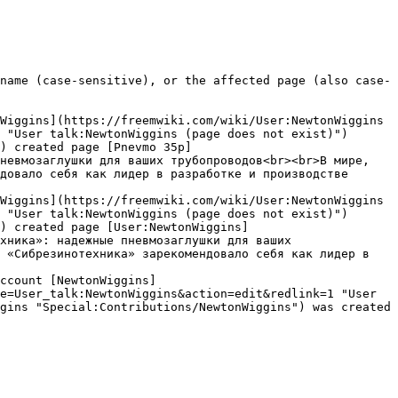
name (case-sensitive), or the affected page (also case-
Wiggins](https://freemwiki.com/wiki/User:NewtonWiggins 
 "User talk:NewtonWiggins (page does not exist)")
) created page [Pnevmo 35p]
невмозаглушки для ваших трубопроводов<br><br>В мире, 
довало себя как лидер в разработке и производстве 
Wiggins](https://freemwiki.com/wiki/User:NewtonWiggins 
 "User talk:NewtonWiggins (page does not exist)")
) created page [User:NewtonWiggins]
хника»: надежные пневмозаглушки для ваших 
 «Сибрезинотехника» зарекомендовало себя как лидер в 
ccount [NewtonWiggins]
e=User_talk:NewtonWiggins&action=edit&redlink=1 "User 