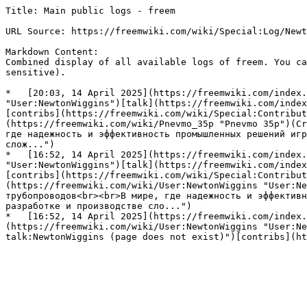
Title: Main public logs - freem

URL Source: https://freemwiki.com/wiki/Special:Log/Newt
Markdown Content:

Combined display of all available logs of freem. You ca
sensitive).

*   [20:03, 14 April 2025](https://freemwiki.com/index.
"User:NewtonWiggins")[talk](https://freemwiki.com/index
[contribs](https://freemwiki.com/wiki/Special:Contribut
(https://freemwiki.com/wiki/Pnevmo_35p "Pnevmo 35p")(Cr
где надежность и эффективность промышленных решений игр
слож...")

*   [16:52, 14 April 2025](https://freemwiki.com/index.
"User:NewtonWiggins")[talk](https://freemwiki.com/index
[contribs](https://freemwiki.com/wiki/Special:Contribut
(https://freemwiki.com/wiki/User:NewtonWiggins "User:Ne
трубопроводов<br><br>В мире, где надежность и эффективн
разработке и производстве сло...")

*   [16:52, 14 April 2025](https://freemwiki.com/index.
(https://freemwiki.com/wiki/User:NewtonWiggins "User:Ne