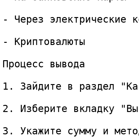
- Через электрические к
- Криптовалюты

Процесс вывода

1. Зайдите в раздел "Ка
2. Изберите вкладку "Вы
3. Укажите сумму и мето